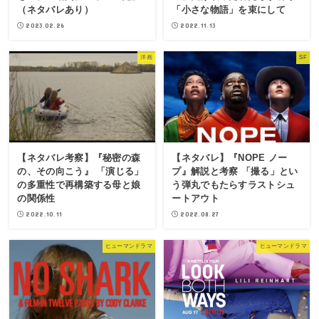
（ネタバレあり）
「小さな物語」を束にして
2023.02.26
2022.11.13
洋画
SF
【ネタバレ考察】『秘密の森
【ネタバレ】『NOPE ノー
の、その向こう』 「演じる」
プ』解説と考察 「撮る」とい
の多重性で再構築する母と娘
う弾丸でもたらすラストシュ
の関係性
ートアウト
2022.10.11
2022.08.27
ヒューマンドラマ
ヒューマンドラマ