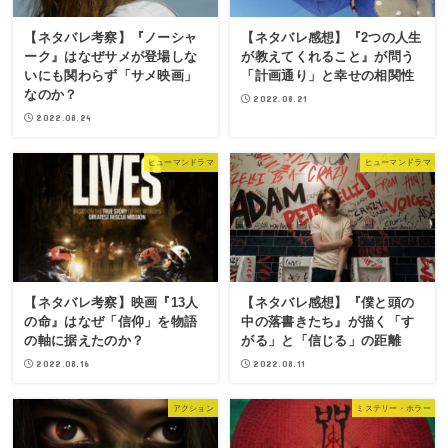
【ネタバレ考察】『ノーシャ
【ネタバレ感想】『2つの人生
ーク』はなぜサメが登場しな
が教えてくれること』が問う
いにも関わらず「サメ映画」
「計画通り」と幸せの相関性
なのか？
2022.08.21
2022.08.24
ヒューマンドラマ
ヒューマンドラマ
【ネタバレ考察】映画『13人
【ネタバレ感想】『僕と頭の
の命』はなぜ「信仰」を物語
中の落書きたち』が描く「す
の軸に据えたのか？
がる」と「信じる」の距離
2022.08.16
2022.08.11
アクション
ミステリー・ホラー