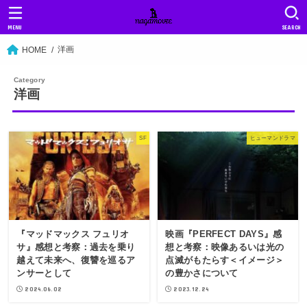
MENU
SEARCH
洋画
HOME
洋画
SF
ヒューマンドラマ
『マッドマックス フュリオ
映画『PERFECT DAYS』感
サ』感想と考察：過去を乗り
想と考察：映像あるいは光の
越えて未来へ、復讐を巡るア
点滅がもたらす＜イメージ＞
ンサーとして
の豊かさについて
2024.06.02
2023.12.24