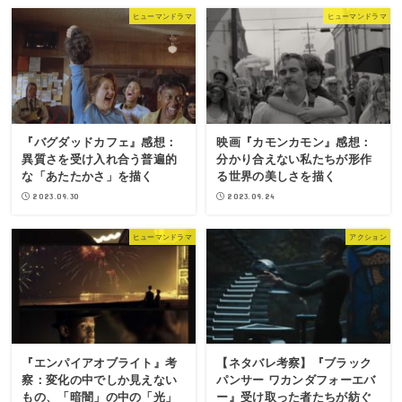
ヒューマンドラマ
ヒューマンドラマ
『バグダッドカフェ』感想：
映画『カモンカモン』感想：
異質さを受け入れ合う普遍的
分かり合えない私たちが形作
な「あたたかさ」を描く
る世界の美しさを描く
2023.09.30
2023.09.24
ヒューマンドラマ
アクション
『エンパイアオブライト』考
【ネタバレ考察】『ブラック
察：変化の中でしか見えない
パンサー ワカンダフォーエバ
もの、「暗闇」の中の「光」
ー』受け取った者たちが紡ぐ