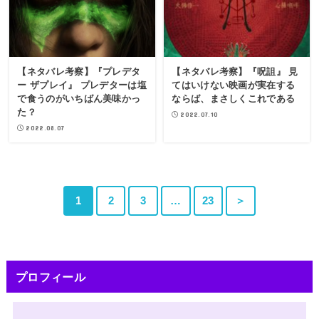
【ネタバレ考察】『プレデタ
【ネタバレ考察】『呪詛』 見
ー ザプレイ』 プレデターは塩
てはいけない映画が実在する
で食うのがいちばん美味かっ
ならば、まさしくこれである
た？
2022.07.10
2022.08.07
1
2
3
…
23
＞
プロフィール