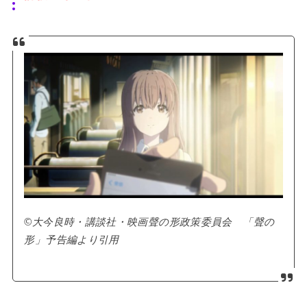
©大今良時・講談社・映画聲の形政策委員会 「聲の
形」予告編より引用