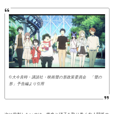
©大今良時・講談社・映画聲の形政策委員会 「聲の
形」予告編より引用