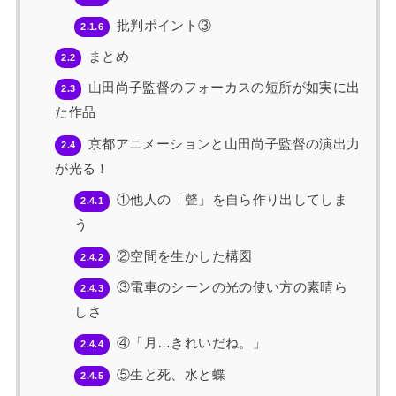
批判ポイント③
2.1.6
まとめ
2.2
山田尚子監督のフォーカスの短所が如実に出
2.3
た作品
京都アニメーションと山田尚子監督の演出力
2.4
が光る！
①他人の「聲」を自ら作り出してしま
2.4.1
う
②空間を生かした構図
2.4.2
③電車のシーンの光の使い方の素晴ら
2.4.3
しさ
④「月…きれいだね。」
2.4.4
⑤生と死、水と蝶
2.4.5