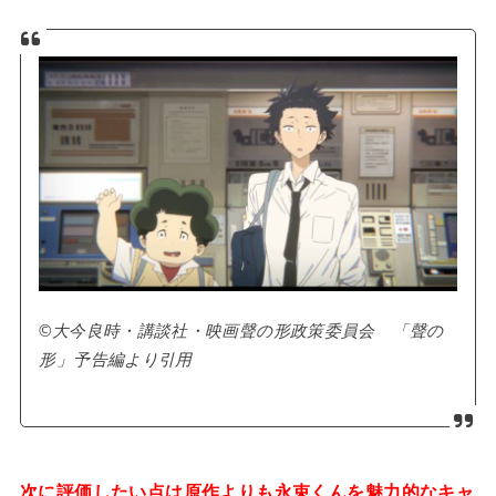
©大今良時・講談社・映画聲の形政策委員会 「聲の
形」予告編より引用
次に評価したい点は原作よりも永束くんを魅力的なキャ