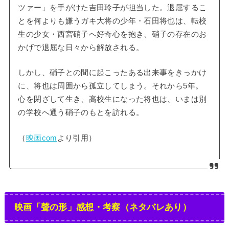
ツァー」を手がけた吉田玲子が担当した。退屈するこ
とを何よりも嫌うガキ大将の少年・石田将也は、転校
生の少女・西宮硝子へ好奇心を抱き、硝子の存在のお
かげで退屈な日々から解放される。
しかし、硝子との間に起こったある出来事をきっかけ
に、将也は周囲から孤立してしまう。それから5年。
心を閉ざして生き、高校生になった将也は、いまは別
の学校へ通う硝子のもとを訪れる。
（
映画com
より引用）
映画「聲の形」感想・考察（ネタバレあり）