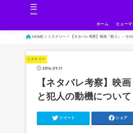
MENU
ホーム
ヒューマ
ミステリー
【ネタバレ考察】映画『怒り』：その
HOME
ミステリー
2016.09.11
【ネタバレ考察】映画
と犯人の動機について
ツイート
シェア