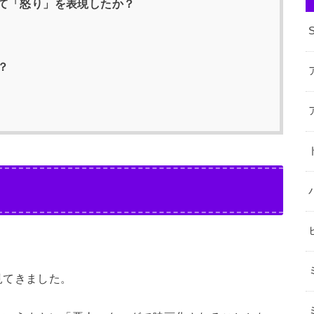
て「怒り」を表現したか？
？
見てきました。