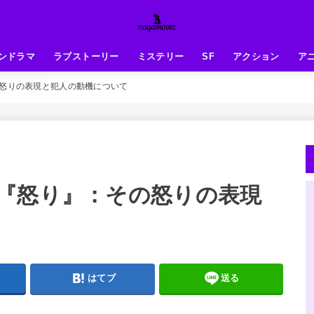
ンドラマ
ラブストーリー
ミステリー
SF
アクション
ア
怒りの表現と犯人の動機について
『怒り』：その怒りの表現
はてブ
送る