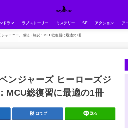
ンドラマ
ラブストーリー
ミステリー
SF
アクション
ア
ズジャーニー』感想・解説：MCU総復習に最適の1冊
ベンジャーズ ヒーローズジ
：MCU総復習に最適の1冊
はてブ
送る