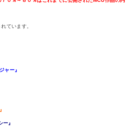
されています。
ンジャー』
』
シー』