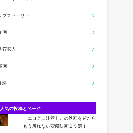
ラブストーリー
洋画
興行収入
邦画
雑談
人気の投稿とページ
【エログロ注意】この映画を見たら
もう戻れない変態映画２５選！