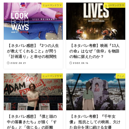
ヒューマンドラマ
ヒューマンドラマ
【ネタバレ感想】『2つの人生
【ネタバレ考察】映画『13人
が教えてくれること』が問う
の命』はなぜ「信仰」を物語
「計画通り」と幸せの相関性
の軸に据えたのか？
2022.08.21
2022.08.16
ヒューマンドラマ
アニメ
【ネタバレ感想】『僕と頭の
【ネタバレ考察】『千年女
中の落書きたち』が描く「す
優』 抵抗としての映画、欠け
がる」と「信じる」の距離
た自分を演じ続ける女優