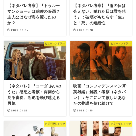
【ネタバレ考察】『トゥルー
【ネタバレ考察】『雨の日は
マンショー』は信仰の映画？
会えない、晴れた日は君を想
主人公はなぜ海を渡ったの
う』：破壊がもたらす「生」
か？
と「死」の連続性
2022.02.06
2022.01.30
ヒューマンドラマ
ヒューマンドラマ
【ネタバレ】『コーダ あいの
映画『コンフィデンスマンJP
うた』感想と考察：両側から
英雄編』解説・考察（ネタバ
見る青春、断絶を飛び越える
レ）：そこにいて欲しいあな
勇気
たの物語を信じ続けて
2022.01.22
2022.01.15
ヒューマンドラマ
ヒューマンドラマ