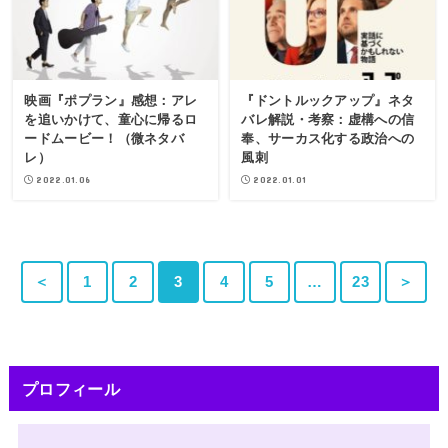
映画『ポプラン』感想：アレ
『ドントルックアップ』ネタ
を追いかけて、童心に帰るロ
バレ解説・考察：虚構への信
ードムービー！（微ネタバ
奉、サーカス化する政治への
レ）
風刺
2022.01.06
2022.01.01
＜
1
2
3
4
5
…
23
＞
プロフィール