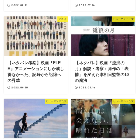
2022.08.11
2022.07.16
アニメ
ヒューマンドラマ
【ネタバレ考察】映画『FLE
【ネタバレ】映画『流浪の
E』アニメーションにしか成し
月』解説・考察：原作の「表
得なかった、記録から記憶へ
情」を変えた李相日監督の10
の昇華
の魔法
2022.06.10
2022.05.14
ヒューマンドラマ
ヒューマンドラマ