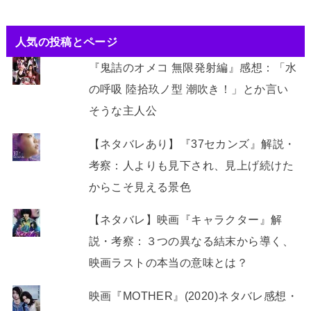
人気の投稿とページ
『鬼詰のオメコ 無限発射編』感想：「水
の呼吸 陸拾玖ノ型 潮吹き！」とか言い
そうな主人公
【ネタバレあり】『37セカンズ』解説・
考察：人よりも見下され、見上げ続けた
からこそ見える景色
【ネタバレ】映画『キャラクター』解
説・考察：３つの異なる結末から導く、
映画ラストの本当の意味とは？
映画『MOTHER』(2020)ネタバレ感想・