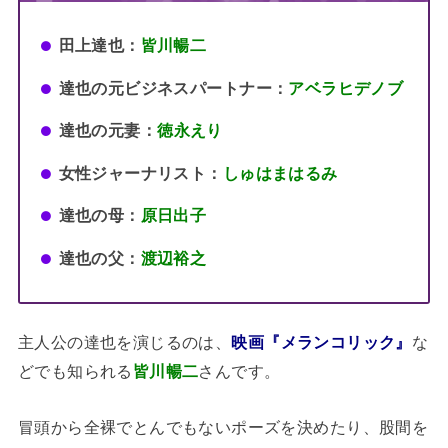
田上達也：
皆川暢二
達也の元ビジネスパートナー：
アベラヒデノブ
達也の元妻：
徳永えり
女性ジャーナリスト：
しゅはまはるみ
達也の母：
原日出子
達也の父：
渡辺裕之
主人公の達也を演じるのは、
映画『メランコリック』
な
どでも知られる
皆川暢二
さんです。
冒頭から全裸でとんでもないポーズを決めたり、股間を