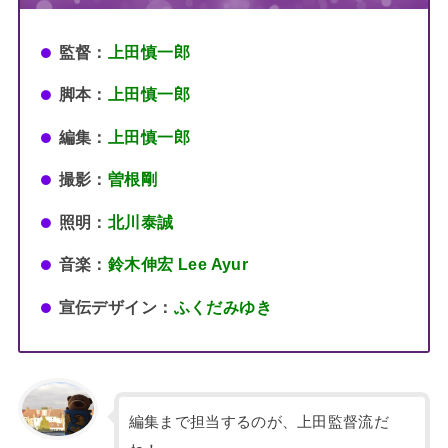
監督：
上田慎一郎
脚本：
上田慎一郎
編集：
上田慎一郎
撮影：
曽根剛
照明：
北川泰誠
音楽：
鈴木伸宏 Lee Ayur
宣伝デザイン：
ふくだみゆき
編集まで担当するのが、上田監督流だ