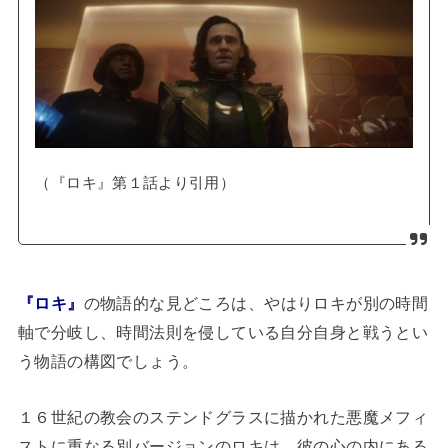
（『ロキ』第１話より引用）
『ロキ』
の物語的な見どころは、やはりロキが別の時間
軸で分岐し、時間法則を侵している自分自身と戦うとい
う物語の構図でしょう。
１６世紀の教会のステンドグラスに描かれた悪魔メフィ
ストに重なる別バージョンのロキは、彼の心の内にある