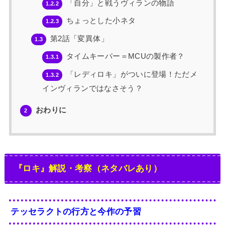
「自分」と戦うヴィランの物語
1.2.2
ちょっとした小ネタ
1.2.3
第2話「変異体」
1.3
タイムキーパー＝MCUの製作者？
1.3.1
「レディロキ」がついに登場！ただメ
1.3.2
インヴィランではなさそう？
おわりに
2
『ロキ』解説・考察（ネタバレあり）
テッセラクトの行方と今作の予習