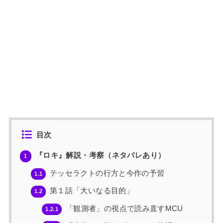
目次
『ロキ』解説・考察（ネタバレあり）
1
テッセラクトの行方と今作の予習
1.1
第１話「大いなる目的」
1.2
「観測者」の視点で読み直すMCU
1.2.1