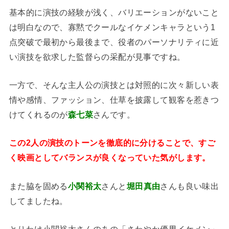
基本的に演技の経験が浅く、バリエーションがないこと
は明白なので、寡黙でクールなイケメンキャラという1
点突破で最初から最後まで、役者のパーソナリティに近
い演技を欲求した監督らの采配が見事ですね。
一方で、そんな主人公の演技とは対照的に次々新しい表
情や感情、ファッション、仕草を披露して観客を惹きつ
けてくれるのが
森七菜
さんです。
この2人の演技のトーンを徹底的に分けることで、すご
く映画としてバランスが良くなっていた気がします。
また脇を固める
小関裕太
さんと
堀田真由
さんも良い味出
してましたね。