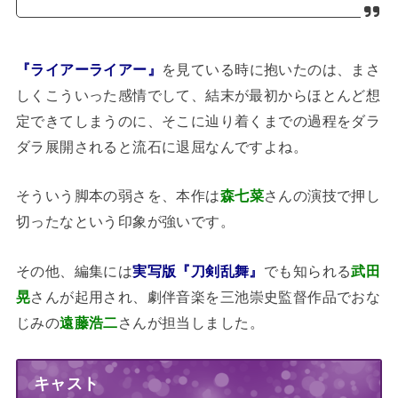
『ライアーライアー』
を見ている時に抱いたのは、まさ
しくこういった感情でして、結末が最初からほとんど想
定できてしまうのに、そこに辿り着くまでの過程をダラ
ダラ展開されると流石に退屈なんですよね。
そういう脚本の弱さを、本作は
森七菜
さんの演技で押し
切ったなという印象が強いです。
その他、編集には
実写版『刀剣乱舞』
でも知られる
武田
晃
さんが起用され、劇伴音楽を三池崇史監督作品でおな
じみの
遠藤浩二
さんが担当しました。
キャスト