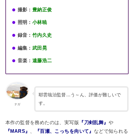
撮影：
豊納正俊
照明：
小林暁
録音：
竹内久史
編集：
武田晃
音楽：
遠藤浩二
耶雲哉治監督…う～ん、評価が難しいで
す。
ナガ
本作の監督を務めたのは、実写版
『刀剣乱舞』
や
『MARS』
、
『百瀬、こっちを向いて』
などで知られる