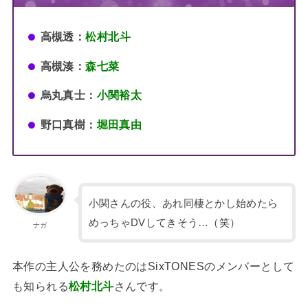
高槻透：
松村北斗
高槻湊：
森七菜
烏丸真士：
小関裕太
野口真樹：
堀田真由
小関さんの役、あれ同棲とかし始めたら
めっちゃDVしてきそう…（笑）
ナガ
本作の主人公を務めたのはSixTONESのメンバーとして
も知られる
松村北斗
さんです。