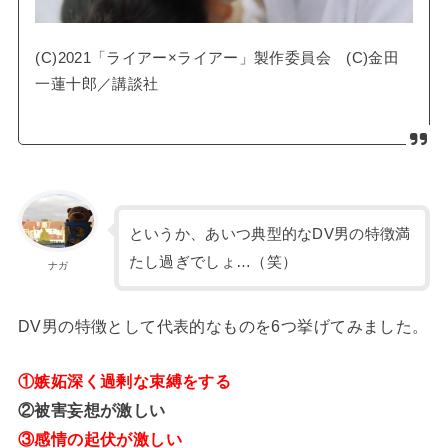
(C)2021「ライアー×ライアー」製作委員会 (C)金田
一蓮十郎／講談社
というか、あいつ典型的なDV男の特徴満
たし過ぎでしょ…（笑）
ナガ
DV男の特徴として代表的なものを6つ挙げてみました。
①嫉妬深く過剰な束縛をする
②被害妄想が激しい
③感情の起伏が激しい