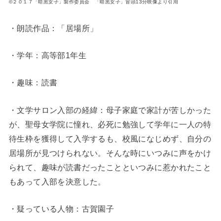
©２０１７「暗黒女子」製作委員会 「暗黒女子」冒頭13分映像より引用
・朗読作品：「居場所」
・学年：高等部1年生
・趣味：読書
・文学サロン入部の経緯：母子家庭で家計が苦しかった
が、聖母女学院に憧れ、必死に勉強して学年に一人の特
待生枠を獲得して入学するも、校風になじめず、自分の
居場所が見つけられない。そんな時にいつみに声をかけ
られて、趣味が読書だったことといつみに惹かれたこと
もあって入部を決意した。
・疑っている人物：古賀園子