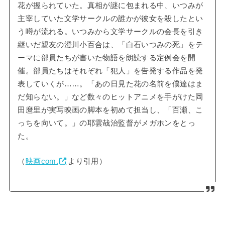
花が握られていた。真相が謎に包まれる中、いつみが
主宰していた文学サークルの誰かが彼女を殺したとい
う噂が流れる。いつみから文学サークルの会長を引き
継いだ親友の澄川小百合は、「白石いつみの死」をテ
ーマに部員たちが書いた物語を朗読する定例会を開
催。部員たちはそれぞれ「犯人」を告発する作品を発
表していくが……。「あの日見た花の名前を僕達はま
だ知らない。」など数々のヒットアニメを手がけた岡
田麿里が実写映画の脚本を初めて担当し、「百瀬、こ
っちを向いて。」の耶雲哉治監督がメガホンをとっ
た。
（
映画com.
より引用）