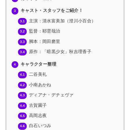
キャスト・スタッフをご紹介！
3
主演：清水富美加（澄川小百合）
3.1
監督：耶雲哉治
3.2
脚本：岡田磨里
3.3
原作：「暗黒少女」秋吉理香子
3.4
キャラクター整理
4
二谷美礼
4.1
小南あかね
4.2
ディアナ・デチェヴァ
4.3
古賀園子
4.4
高岡志夜
4.5
白石いつみ
4.6