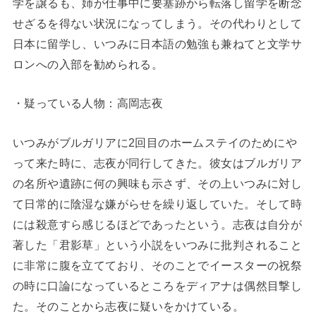
学を譲るも、姉が仕事中に要塞跡から転落し留学を断念
せざるを得ない状況になってしまう。その代わりとして
日本に留学し、いつみに日本語の勉強も兼ねてと文学サ
ロンへの入部を勧められる。
・疑っている人物：高岡志夜
いつみがブルガリアに2回目のホームステイのためにや
って来た時に、志夜が同行してきた。彼女はブルガリア
の名所や遺跡に何の興味も示さず、その上いつみに対し
て日常的に陰湿な嫌がらせを繰り返していた。そして時
には殺意すら感じるほどであったという。志夜は自分が
著した「君影草」という小説をいつみに批判されること
に非常に腹を立てており、そのことでイースターの祝祭
の時に口論になっているところをディアナは偶然目撃し
た。そのことから志夜に疑いをかけている。