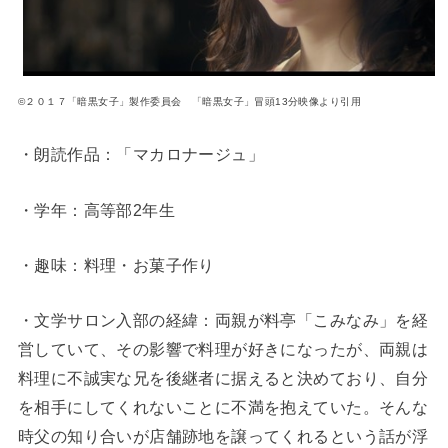
©２０１７「暗黒女子」製作委員会 「暗黒女子」冒頭13分映像より引用
・朗読作品：「マカロナージュ」
・学年：高等部2年生
・趣味：料理・お菓子作り
・文学サロン入部の経緯：両親が料亭「こみなみ」を経
営していて、その影響で料理が好きになったが、両親は
料理に不誠実な兄を後継者に据えると決めており、自分
を相手にしてくれないことに不満を抱えていた。そんな
時父の知り合いが店舗跡地を譲ってくれるという話が浮