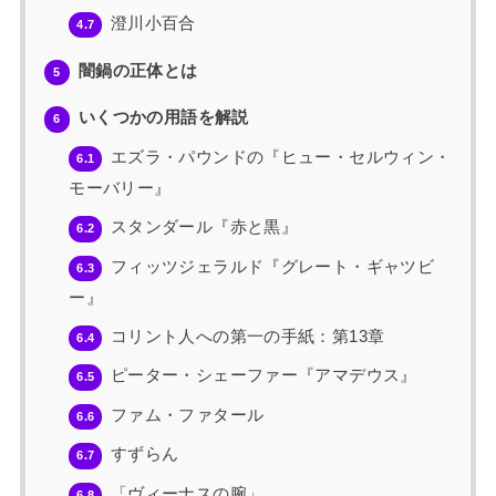
澄川小百合
4.7
闇鍋の正体とは
5
いくつかの用語を解説
6
エズラ・パウンドの『ヒュー・セルウィン・
6.1
モーバリー』
スタンダール『赤と黒』
6.2
フィッツジェラルド『グレート・ギャツビ
6.3
ー』
コリント人への第一の手紙：第13章
6.4
ピーター・シェーファー『アマデウス』
6.5
ファム・ファタール
6.6
すずらん
6.7
「ヴィーナスの腕」
6.8