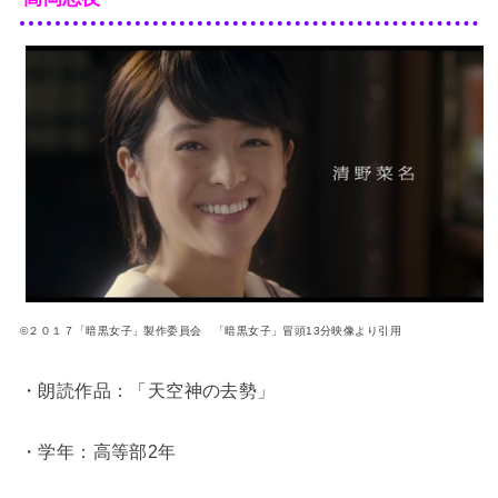
©２０１７「暗黒女子」製作委員会 「暗黒女子」冒頭13分映像より引用
・朗読作品：「天空神の去勢」
・学年：高等部2年