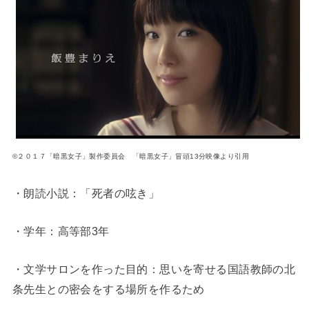
©２０１７「暗黒女子」製作委員会 「暗黒女子」冒頭13分映像より引用
・朗読小説：「死者の呟き」
・学年：高等部3年
・文学サロンを作った目的：思いを寄せる国語教師の北
条先生との密会をする場所を作るため