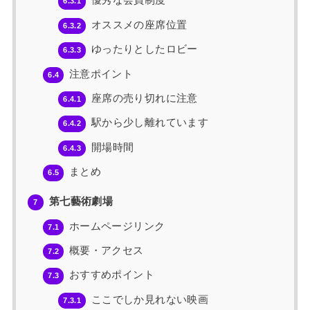
優秀な会員制度
6.3.1
オススメの座席位置
6.3.2
ゆったりとしたロビー
6.3.3
注意ポイント
6.4
座席の売り切れに注意
6.4.1
駅から少し離れています
6.4.2
開場時間
6.4.3
まとめ
6.5
第七藝術劇場
7
ホームページリンク
7.1
概要・アクセス
7.2
おすすめポイント
7.3
ここでしか見れない映画
7.3.1