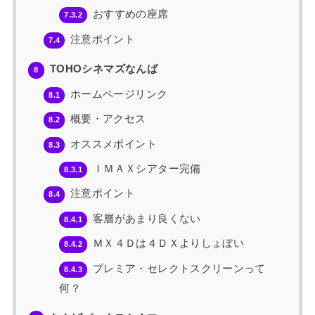
おすすめの座席
7.3.2
注意ポイント
7.4
TOHOシネマズなんば
8
ホームページリンク
8.1
概要・アクセス
8.2
オススメポイント
8.3
ＩＭＡＸシアター完備
8.3.1
注意ポイント
8.4
客層があまり良くない
8.4.1
ＭＸ４Ｄは４ＤＸよりしょぼい
8.4.2
プレミア・セレクトスクリーンって
8.4.3
何？