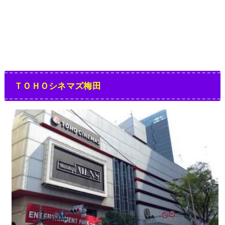
ＴＯＨＯシネマズ梅田