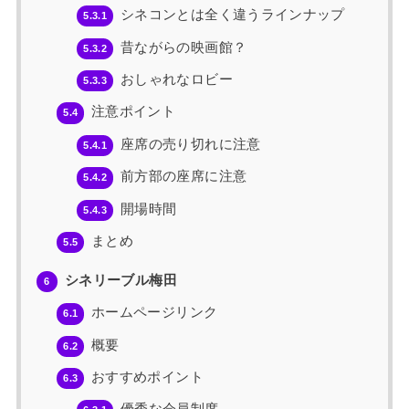
シネコンとは全く違うラインナップ
5.3.1
昔ながらの映画館？
5.3.2
おしゃれなロビー
5.3.3
注意ポイント
5.4
座席の売り切れに注意
5.4.1
前方部の座席に注意
5.4.2
開場時間
5.4.3
まとめ
5.5
シネリーブル梅田
6
ホームページリンク
6.1
概要
6.2
おすすめポイント
6.3