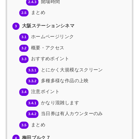
開場時間
2.4.3
まとめ
2.5
大阪ステーションシネマ
3
ホームページリンク
3.1
概要・アクセス
3.2
おすすめポイント
3.3
とにかく大規模なスクリーン
3.3.1
多種多様な作品の上映
3.3.2
注意ポイント
3.4
かなり混雑します
3.4.1
当日券は有人カウンターのみ
3.4.2
まとめ
3.5
梅田ブルク７
4