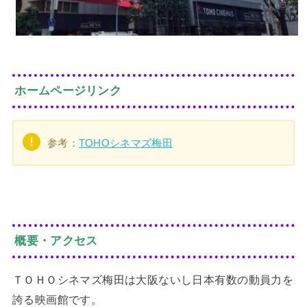
ホームページリンク
参考：
TOHOシネマズ梅田
概要・アクセス
ＴＯＨＯシネマズ梅田は大阪ないし日本有数の動員力を
誇る映画館です。