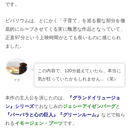
です。
ビバリウムは、とにかく「子育て」を巡る厭な部分を徹
底的にループさせてくる実に醜悪な作品となっていて、
正直97分という上映時間がとても長いものに感じられ
ました。
この内容で、120分超えていたら、本当に
気が狂っていたかもしれません…（笑）
ナガ
本作の主人公を演じたのは、
『グランドイリュージョ
ン』シリーズ
でおなじみの
ジェシーアイゼンバーグ
と
『バーバラと心の巨人』『グリーンルーム』
などで知ら
れる
イモージェン・プーツ
です。