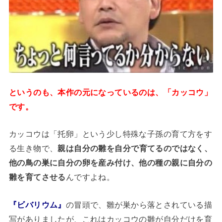
というのも、本作の元になっているのは、「カッコウ」
です。
カッコウは「托卵」という少し特殊な子孫の育て方をす
る生き物で、
親は自分の雛を自分で育てるのではなく、
他の鳥の巣に自分の卵を産み付け、他の種の親に自分の
雛を育てさせる
んですよね。
『ビバリウム』
の冒頭で、雛が巣から落とされている描
写がありましたが、これはカッコウの雛が自分だけを育