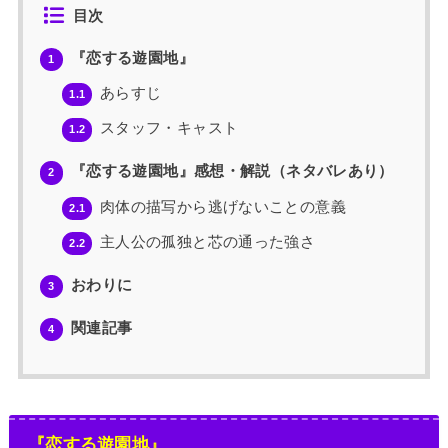
目次
『恋する遊園地』
1
あらすじ
1.1
スタッフ・キャスト
1.2
『恋する遊園地』感想・解説（ネタバレあり）
2
肉体の描写から逃げないことの意義
2.1
主人公の孤独と芯の通った強さ
2.2
おわりに
3
関連記事
4
『恋する遊園地』