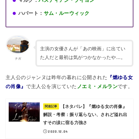
ハバート：
サム・ルーウィック
主演の女優さんが「あの映画」に出てい
た人だと最初は気がつかなかったや…。
ナガ
主人公のジャンヌは昨年の暮れに公開された
『燃ゆる女
の肖像』
で主人公を演じていた
ノエミ・メルラン
です。
【ネタバレ】『燃ゆる女の肖像』
関連記事
解説・考察：振り返らない、されど溢れ出
すその涙に宿る力強さ
2020.12.04