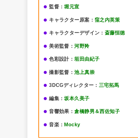
監督：
堀元宣
キャラクター原案：
窪之内英策
キャラクターデザイン：
斎藤恒徳
美術監督：
河野羚
色彩設計：
垣田由紀子
撮影監督：
池上真崇
3DCGディレクター：
三宅拓馬
編集：
坂本久美子
音響効果：
倉橋静男＆西佐知子
音楽：
Mocky