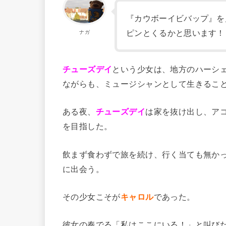
『カウボーイビバップ』を
ピンとくるかと思います！
ナガ
チューズデイ
という少女は、地方のハーシ
ながらも、ミュージシャンとして生きるこ
ある夜、
チューズデイ
は家を抜け出し、ア
を目指した。
飲まず食わずで旅を続け、行く当ても無か
に出会う。
その少女こそが
キャロル
であった。
彼女の奏でる「私はここにいる！」と叫び