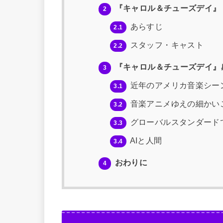
『キャロル＆チューズデイ』
2
あらすじ
2.1
スタッフ・キャスト
2.2
『キャロル＆チューズデイ』
3
近年のアメリカ音楽シー
3.1
音楽アニメゆえの細かい
3.2
グローバルスタンダード
3.3
AIと人間
3.4
おわりに
4