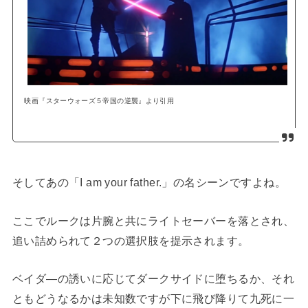
映画『スターウォーズ５帝国の逆襲』より引用
そしてあの「I am your father.」の名シーンですよね。
ここでルークは片腕と共にライトセーバーを落とされ、
追い詰められて２つの選択肢を提示されます。
ベイダ―の誘いに応じてダークサイドに堕ちるか、それ
ともどうなるかは未知数ですが下に飛び降りて九死に一