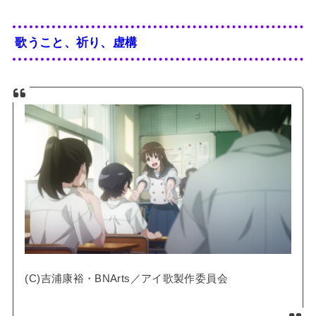
歌うこと、祈り、虚構
(C)吉浦康裕・BNArts／アイ歌製作委員会