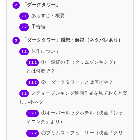
「ダークタワー」
2
あらすじ・概要
2.1
予告編
2.2
「ダークタワー」感想・解説（ネタバレあり）
3
原作について
3.1
①「深紅の王（クリムゾンキング）」
3.1.1
とは何者ぞ？
②「ダークタワー」とは何ぞや？
3.1.2
スティーブンキング映画作品を見ておくと楽
3.2
しい小ネタ
①オーバールックホテル（映画「シャ
3.2.1
イニング」より）
②プリムス・フュ―リー（映画「クリ
3.2.2