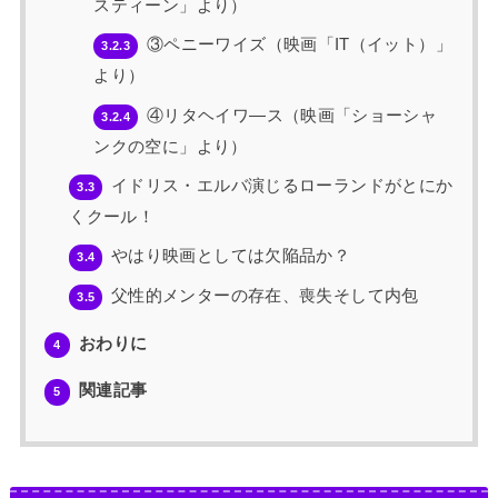
スティーン」より）
③ペニーワイズ（映画「IT（イット）」
3.2.3
より）
④リタヘイワ―ス（映画「ショーシャ
3.2.4
ンクの空に」より）
イドリス・エルバ演じるローランドがとにか
3.3
くクール！
やはり映画としては欠陥品か？
3.4
父性的メンターの存在、喪失そして内包
3.5
おわりに
4
関連記事
5