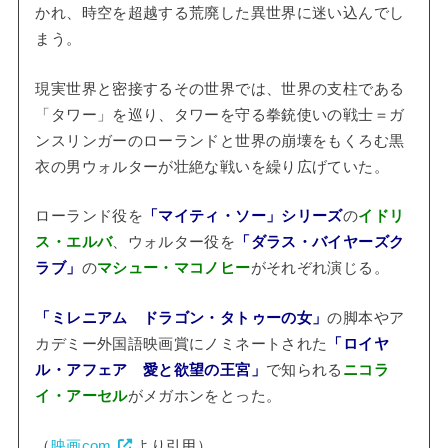
かれ、時空を超越する荒廃した異世界に迷い込んでし
まう。
現実世界と密接するその世界では、世界の支柱である
「タワー」を巡り、タワーを守る拳銃使いの戦士＝ガ
ンスリンガーのローランドと世界の崩壊をもくろむ黒
衣の男ウォルターが壮絶な戦いを繰り広げていた。
ローランド役を
「マイティ・ソー」シリーズ
の
イドリ
ス・エルバ
、ウォルター役を
「ダラス・バイヤーズク
ラブ」
の
マシュー・マコノヒー
がそれぞれ演じる。
「ミレニアム ドラゴン・タトゥーの女」
の脚本やア
カデミー外国語映画賞にノミネートされた
「ロイヤ
ル・アフェア 愛と欲望の王宮」
で知られる
ニコラ
イ・アーセル
がメガホンをとった。
（
映画com.
より引用）