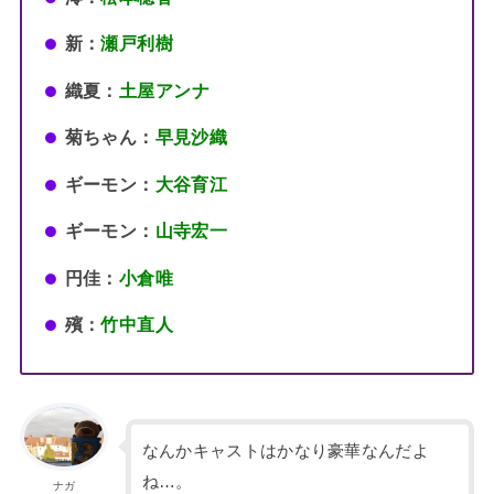
新：
瀬戸利樹
織夏：
土屋アンナ
菊ちゃん：
早見沙織
ギーモン：
大谷育江
ギーモン：
山寺宏一
円佳：
小倉唯
殯：
竹中直人
なんかキャストはかなり豪華なんだよ
ね…。
ナガ