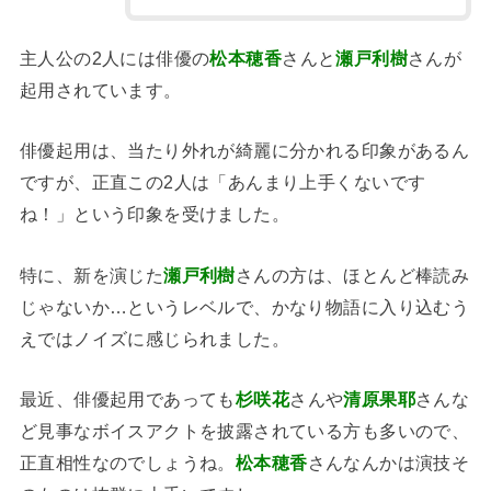
主人公の2人には俳優の
松本穂香
さんと
瀬戸利樹
さんが
起用されています。
俳優起用は、当たり外れが綺麗に分かれる印象があるん
ですが、正直この2人は「あんまり上手くないです
ね！」という印象を受けました。
特に、新を演じた
瀬戸利樹
さんの方は、ほとんど棒読み
じゃないか…というレベルで、かなり物語に入り込むう
えではノイズに感じられました。
最近、俳優起用であっても
杉咲花
さんや
清原果耶
さんな
ど見事なボイスアクトを披露されている方も多いので、
正直相性なのでしょうね。
松本穂香
さんなんかは演技そ