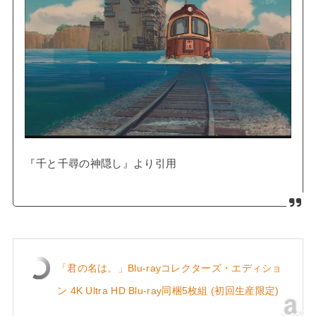
『千と千尋の神隠し』より引用
「君の名は。」Blu-rayコレクターズ・エディショ
ン 4K Ultra HD Blu-ray同梱5枚組 (初回生産限定)