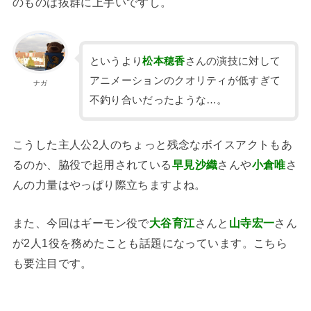
のものは抜群に上手いですし。
というより
松本穂香
さんの演技に対して
アニメーションのクオリティが低すぎて
ナガ
不釣り合いだったような…。
こうした主人公2人のちょっと残念なボイスアクトもあ
るのか、脇役で起用されている
早見沙織
さんや
小倉唯
さ
んの力量はやっぱり際立ちますよね。
また、今回はギーモン役で
大谷育江
さんと
山寺宏一
さん
が2人1役を務めたことも話題になっています。こちら
も要注目です。