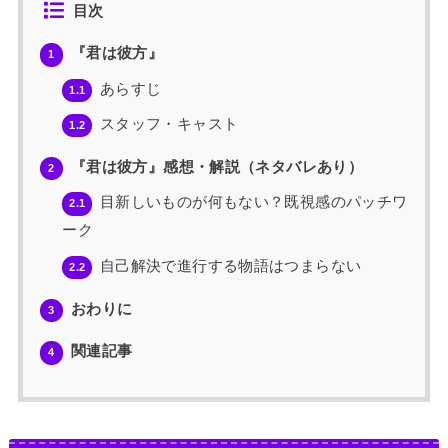
目次
『君は彼方』
1
あらすじ
1.1
スタッフ・キャスト
1.2
『君は彼方』感想・解説（ネタバレあり）
2
目新しいものが何もない？既視感のパッチワ
2.1
ーク
自己解決で進行する物語はつまらない
2.2
おわりに
3
関連記事
4