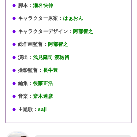
脚本：
瀬名快伸
キャラクター原案：
はぁおん
キャラクターデザイン：
阿部智之
総作画監督：
阿部智之
演出：
浅見隆司 渡聡留
撮影監督：
長牛豊
編集：
後藤正浩
音楽：
斎木達彦
主題歌：
saji