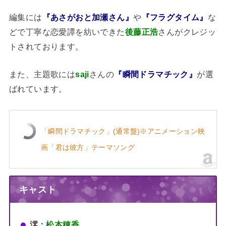
編集には
『あさがおと加瀬さん』
や
『フラグタイム』
な
どで丁寧な恋愛譚を紡いできた
後藤正浩
さんがクレジッ
トされております。
また、主題歌には
saji
さんの
『瞬間ドラマチック』
が選
ばれています。
「瞬間ドラマチック」(通常盤)※アニメーション映
画「君は彼方」テーマソング
キャスト
澪：
松本穂香