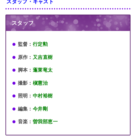
スタッフ・キャスト
スタッフ
監督：
行定勲
原作：
又吉直樹
脚本：
蓬莱竜太
撮影：
槇憲治
照明：
中村裕樹
編集：
今井剛
音楽：
曽我部恵一