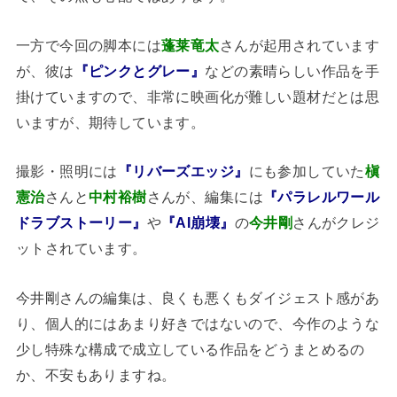
一方で今回の脚本には
蓬莱竜太
さんが起用されています
が、彼は
『ピンクとグレー』
などの素晴らしい作品を手
掛けていますので、非常に映画化が難しい題材だとは思
いますが、期待しています。
撮影・照明には
『リバーズエッジ』
にも参加していた
槇
憲治
さんと
中村裕樹
さんが、編集には
『パラレルワール
ドラブストーリー』
や
『AI崩壊』
の
今井剛
さんがクレジ
ットされています。
今井剛さんの編集は、良くも悪くもダイジェスト感があ
り、個人的にはあまり好きではないので、今作のような
少し特殊な構成で成立している作品をどうまとめるの
か、不安もありますね。