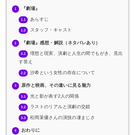
『劇場』
1
あらすじ
1.1
スタッフ・キャスト
1.2
『劇場』感想・解説（ネタバレあり）
2
理想と現実、演劇と人生の間でもがき、見出
2.1
す答え
沙希という女性の存在について
2.2
原作と映画、その違いに見る魅力
3
光と影が表す2人の関係
3.1
ラストのリアルと演劇の交錯
3.2
松岡茉優さんの演技の凄まじさ
3.3
おわりに
4