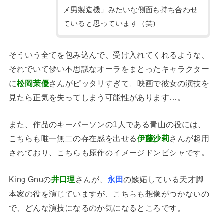
メ男製造機」みたいな側面も持ち合わせ
ていると思っています（笑）
そういう全てを包み込んで、受け入れてくれるような、
それでいて儚い不思議なオーラをまとったキャラクター
に
松岡茉優
さんがピッタリすぎて、映画で彼女の演技を
見たら正気を失ってしまう可能性があります…。
また、作品のキーパーソンの1人である青山の役には、
こちらも唯一無二の存在感を出せる
伊藤沙莉
さんが起用
されており、こちらも原作のイメージドンピシャです。
King Gnuの
井口理
さんが、
永田
の嫉妬している天才脚
本家の役を演じていますが、こちらも想像がつかないの
で、どんな演技になるのか気になるところです。