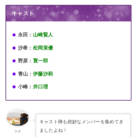
キャスト
永田：
山崎賢人
沙希：
松岡茉優
野原：
寛一郎
青山：
伊藤沙莉
小峰：
井口理
キャスト陣も絶妙なメンバーを集めてき
ましたよね！
ナガ