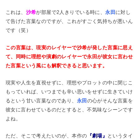
これは、
沙希
が部屋で2人きりでいる時に、
永田
に対し
て告げた言葉なのですが、これがすごく気持ちが悪いん
です（笑）
この言葉は、現実のレイヤーで沙希が発した言葉に思え
て、同時に理想や演劇のレイヤーで永田が彼女に言わせ
た言葉という風にも解釈できると思います。
現実や人生を直視せずに、理想やプロットの中に閉じこ
もっていれば、いつまでも辛い思いをせずに生きていけ
るという甘い言葉なのであり、
永田
の心がそんな言葉を
彼女に言わせているのだとすると、不気味なシーンです
よね。
ただ、そこで考えたいのが、本作の
『劇場』
というタイ