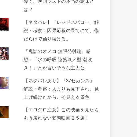
導く、映画ラストの本当の意味と
は？
【ネタバレ】「レッドスパロー」解
説・考察：因果応報の果てにて、傷
だらけで踊り続ける。
『鬼詰のオメコ 無限発射編』感
想：「水の呼吸 陸拾玖ノ型 潮吹
き！」とか言いそうな主人公
【ネタバレあり】『37セカンズ』
解説・考察：人よりも見下され、見
上げ続けたからこそ見える景色
【エログロ注意】この映画を見たら
もう戻れない変態映画２５選！