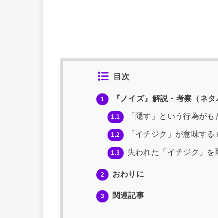
目次
『ノイズ』解説・考察（ネタ
1
「隠す」という行為がも
1.1
「イチジク」が意味する
1.2
失われた「イチジク」を
1.3
おわりに
2
関連記事
3