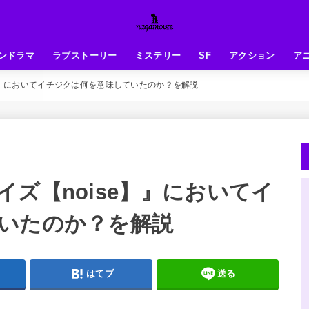
ンドラマ
ラブストーリー
ミステリー
SF
アクション
ア
】』においてイチジクは何を意味していたのか？を解説
ズ【noise】』においてイ
いたのか？を解説
はてブ
送る