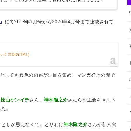
』
にて2018年1月号から2020年4月号まで連載されて
クスDIGITAL)
スとしても異色の内容が注目を集め、マンガ好きの間で
、
松山ケンイチ
さん、
神木隆之介
さんらを主要キャスト
した。
グとしか思えなくて、とりわけ
神木隆之介
さんが新人警