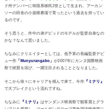
ド州デンバーに韓国系移民2世として生まれ、アーカン
ソーの田舎の小規模農場で育ったという過去を持ってい
るのです。
そう思うと、作中の弟デビッドのモデルが監督自身なの
かな？なんて思いました。
ちなみにクリエイターとしては、低予算の長編監督デビ
ュー作
「Munyurangabo」
が2007年にカンヌ国際映画
祭で絶賛を浴び、一躍注目されることとなりました。
そこから徐々にキャリアを積んで来て、今作
『ミナリ』
で大ブレイクという流れですね。
ちなみに
『ミナリ』
はサンダンス映画祭で観客賞とグラ
ンプリを受賞し、ゴールデングローブ賞外国語映画賞に