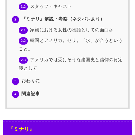
スタッフ・キャスト
1.2
『ミナリ』解説・考察（ネタバレあり）
2
家族における女性の物語としての面白さ
2.1
韓国とアメリカ。セリ。「水」が合うという
2.2
こと。
アメリカでは受けそうな建国史と信仰の肯定
2.3
譚として
おわりに
3
関連記事
4
『ミナリ』