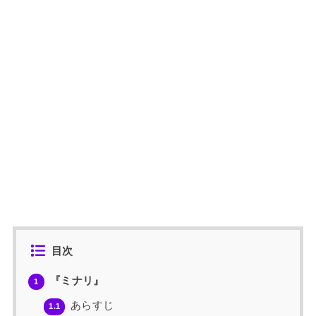
目次
『ミナリ』
1
あらすじ
1.1