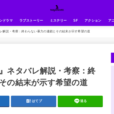
ンドラマ
ラブストーリー
ミステリー
SF
アクション
ア
レ解説・考察：終わらない暴力の連鎖とその結末が示す希望の道
』ネタバレ解説・考察：終
その結末が示す希望の道
はてブ
送る