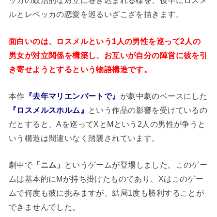
ッカの政治的な対立に巻き込まれる様を、後半にロスメ
ルとレベッカの恋愛を巡るいざこざを描きます。
面白いのは、ロスメルという1人の男性を巡って2人の
男女が対立関係を構築し、お互いが自分の陣営に彼を引
き寄せようとするという物語構造です。
本作
『去年マリエンバートで』
が劇中劇のベースにした
『ロスメルスホルム』
という作品の影響を受けているの
だとすると、Aを巡ってXとMという2人の男性が争うと
いう構造は間違いなく踏襲されています。
劇中で
「ニム」
というゲームが登場しました。このゲー
ムは基本的にMが持ち掛けたものであり、Xはこのゲー
ムで何度も彼に挑みますが、結局1度も勝利することが
できませんでした。