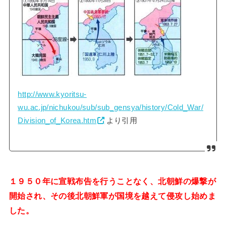
http://www.kyoritsu-
wu.ac.jp/nichukou/sub/sub_gensya/history/Cold_War/
Division_of_Korea.htm
より引用
１９５０年に宣戦布告を行うことなく、北朝鮮の爆撃が
開始され、その後北朝鮮軍が国境を越えて侵攻し始めま
した。