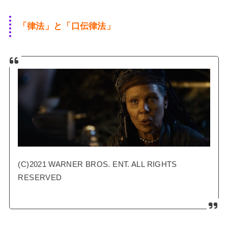
「律法」と「口伝律法」
(C)2021 WARNER BROS. ENT. ALL RIGHTS
RESERVED