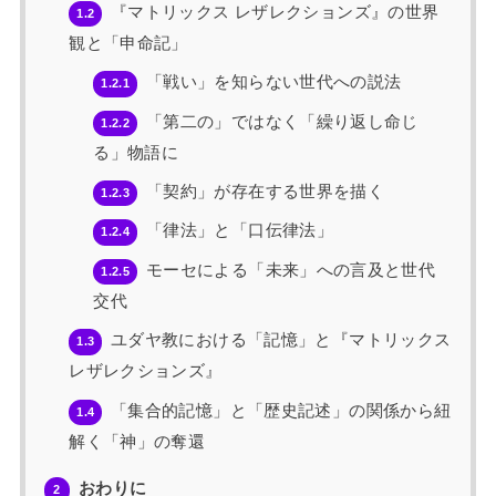
『マトリックス レザレクションズ』の世界
1.2
観と「申命記」
「戦い」を知らない世代への説法
1.2.1
「第二の」ではなく「繰り返し命じ
1.2.2
る」物語に
「契約」が存在する世界を描く
1.2.3
「律法」と「口伝律法」
1.2.4
モーセによる「未来」への言及と世代
1.2.5
交代
ユダヤ教における「記憶」と『マトリックス
1.3
レザレクションズ』
「集合的記憶」と「歴史記述」の関係から紐
1.4
解く「神」の奪還
おわりに
2