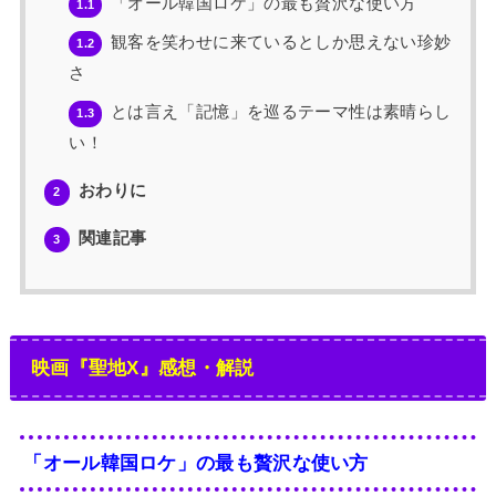
「オール韓国ロケ」の最も贅沢な使い方
1.1
観客を笑わせに来ているとしか思えない珍妙
1.2
さ
とは言え「記憶」を巡るテーマ性は素晴らし
1.3
い！
おわりに
2
関連記事
3
映画『聖地X』感想・解説
「オール韓国ロケ」の最も贅沢な使い方