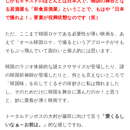
しかもキャストのほとんどは日本人で、物語の舞台とな
る居酒屋も「和食居酒屋」ということで、もはや「日本
で撮れよ！」要素が役満状態なのです（笑）
ただ、ここまで韓国ロケである必要性が薄い映画を、あ
えて「オール韓国ロケ」で撮るというアプローチがそも
そもぶっ飛んでいて面白いと個人的には思います。
韓国のラジオ体操的な謎エクササイズが登場したり、謎
の韓国祈祷師が登場したりと、何とも言えないところで
「韓国味」を出してくるその珍妙さに私は惚れました
し、そのためだけに韓国を舞台に選んだのか！と思う
と、妙に愛着が沸く映画です。
トータルテンボスの大村が藤田に向けて言う
「愛くるし
いなぁ～お前は。」
的な感じですね。