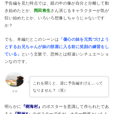
予告編を見た時点では、鏡の中の像が自分と分離して動
き始めたとか、
岡田将生
さん演じるキャラクターが気が
狂い始めたとか、いろいろ想像しちゃうじゃないです
か？
でも、本編だとこのシーンは
「傷心の妹を元気づけよう
とするお兄ちゃんが妹の部屋に入る前に笑顔の練習をし
ている」
という文脈で、恐怖とは程遠いシチュエーショ
ンなのです。
これを聞くと、逆に予告編すげえ…って
なりません？（笑）
ナガ
明らかに
『樹海村』
のポスターを意識して作られたであ
ろう
『聖地X』
のポスターですが、ホラー映画というよ