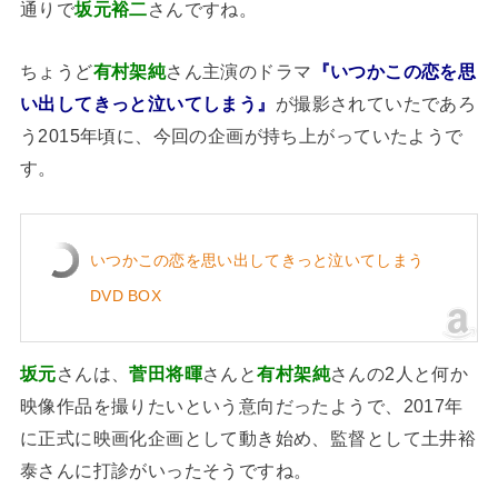
通りで
坂元裕二
さんですね。
ちょうど
有村架純
さん主演のドラマ
『いつかこの恋を思
い出してきっと泣いてしまう』
が撮影されていたであろ
う2015年頃に、今回の企画が持ち上がっていたようで
す。
いつかこの恋を思い出してきっと泣いてしまう
DVD BOX
坂元
さんは、
菅田将暉
さんと
有村架純
さんの2人と何か
映像作品を撮りたいという意向だったようで、2017年
に正式に映画化企画として動き始め、監督として土井裕
泰さんに打診がいったそうですね。