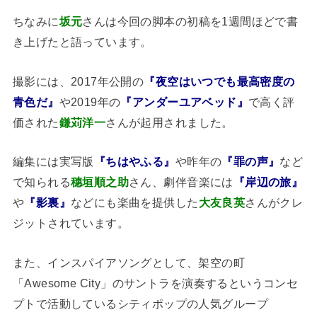
ちなみに
坂元
さんは今回の脚本の初稿を1週間ほどで書
き上げたと語っています。
撮影には、2017年公開の
『夜空はいつでも最高密度の
青色だ』
や2019年の
『アンダーユアベッド』
で高く評
価された
鎌苅洋一
さんが起用されました。
編集には実写版
『ちはやふる』
や昨年の
『罪の声』
など
で知られる
穗垣順之助
さん、劇伴音楽には
『岸辺の旅』
や
『影裏』
などにも楽曲を提供した
大友良英
さんがクレ
ジットされています。
また、インスパイアソングとして、架空の町
「Awesome City」のサントラを演奏するというコンセ
プトで活動しているシティポップの人気グループ