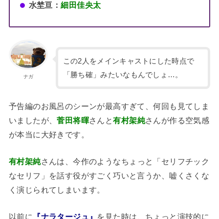
水埜亘：
細田佳央太
この2人をメインキャストにした時点で
「勝ち確」みたいなもんでしょ…。
ナガ
予告編のお風呂のシーンが最高すぎて、何回も見てしま
いましたが、
菅田将暉
さんと
有村架純
さんが作る空気感
が本当に大好きです。
有村架純
さんは、今作のようなちょっと「セリフチック
なセリフ」を話す役がすごく巧いと言うか、嘘くさくな
く演じられてしまいます。
以前に
『ナラタージュ』
を見た時は、ちょっと演技的に