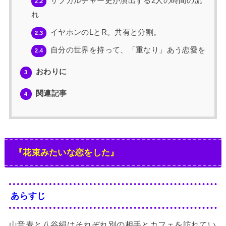
サブカルチャー史が演出する2人の時間の流
2.2
れ
イヤホンのLとR。共有と分割。
2.3
自分の世界を持って、「重なり」あう恋愛を
2.4
おわりに
3
関連記事
4
『花束みたいな恋をした』
あらすじ
山音麦と八谷絹はそれぞれ別の相手とカフェを訪れてい