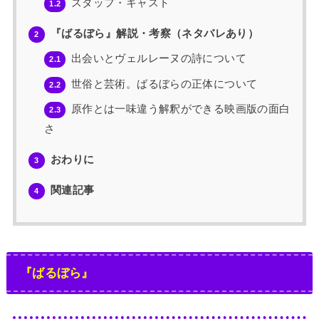
スタッフ・キャスト
1.2
『ばるぼら』解説・考察（ネタバレあり）
2
出会いとヴェルレーヌの詩について
2.1
世俗と芸術。ばるぼらの正体について
2.2
原作とは一味違う解釈ができる映画版の面白
2.3
さ
おわりに
3
関連記事
4
『ばるぼら』