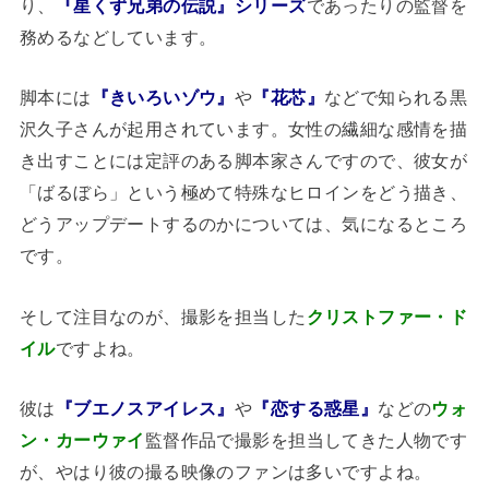
り、
『星くず兄弟の伝説』シリーズ
であったりの監督を
務めるなどしています。
脚本には
『きいろいゾウ』
や
『花芯』
などで知られる黒
沢久子さんが起用されています。女性の繊細な感情を描
き出すことには定評のある脚本家さんですので、彼女が
「ばるぼら」という極めて特殊なヒロインをどう描き、
どうアップデートするのかについては、気になるところ
です。
そして注目なのが、撮影を担当した
クリストファー・ド
イル
ですよね。
彼は
『ブエノスアイレス』
や
『恋する惑星』
などの
ウォ
ン・カーウァイ
監督作品で撮影を担当してきた人物です
が、やはり彼の撮る映像のファンは多いですよね。