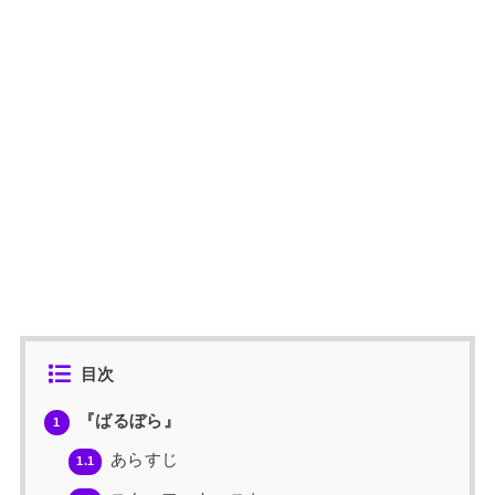
目次
『ばるぼら』
1
あらすじ
1.1