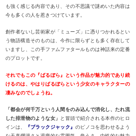
も強く感じる内容であり、その不思議で謎めいた内容は
今も多くの人を惹きつけています。
創作者ないし芸術家が「ミューズ」に憑りつかれるとい
う物語構造そのものは、今作に限らずとも多く存在して
いますし、この手ファムファタールものは神話来の定番
のプロットです。
それでもこの『ばるぼら』という作品が魅力的であり続
けるのは、やはりばるぼらという少女のキャラクターの
凄みなのでしょうね。
「都会が何千万という人間をのみ込んで消化し、たれ流
した排泄物のような女」
と冒頭で紹介される本作のヒロ
インは、
『ブラックジャック』
のピノコを思わせるよう
な天真爛漫さと退廃的な雰囲気、危うさ、中性的な魅力