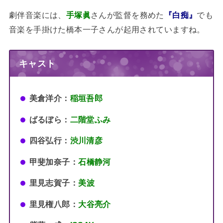
劇伴音楽には、
手塚眞
さんが監督を務めた
『白痴』
でも
音楽を手掛けた橋本一子さんが起用されていますね。
キャスト
美倉洋介：
稲垣吾郎
ばるぼら：
二階堂ふみ
四谷弘行：
渋川清彦
甲斐加奈子：
石橋静河
里見志賀子：
美波
里見権八郎：
大谷亮介