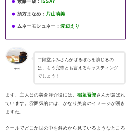
紫藤一成：
ISSAY
須方まなめ：
片山萌美
ムネーモシュネー：
渡辺えり
二階堂ふみさんがばるぼらを演じるの
は、もう完璧とも言えるキャスティング
ナガ
でしょう！
まず、主人公の美倉洋介役には、
稲垣吾郎
さんが選ばれ
ています。雰囲気的には、かなり美倉のイメージが湧き
ますね。
クールでどこか世の中を斜めから見ているようなところ