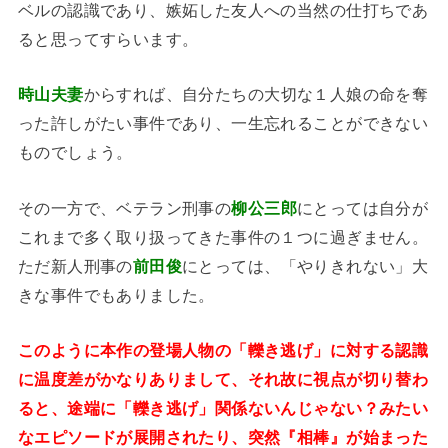
ベルの認識であり、嫉妬した友人への当然の仕打ちであ
ると思ってすらいます。
時山夫妻
からすれば、自分たちの大切な１人娘の命を奪
った許しがたい事件であり、一生忘れることができない
ものでしょう。
その一方で、ベテラン刑事の
柳公三郎
にとっては自分が
これまで多く取り扱ってきた事件の１つに過ぎません。
ただ新人刑事の
前田俊
にとっては、「やりきれない」大
きな事件でもありました。
このように本作の登場人物の「轢き逃げ」に対する認識
に温度差がかなりありまして、それ故に視点が切り替わ
ると、途端に「轢き逃げ」関係ないんじゃない？みたい
なエピソードが展開されたり、突然『相棒』が始まった