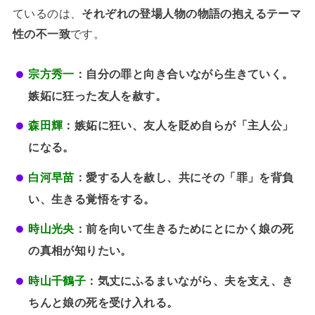
ているのは、
それぞれの登場人物の物語の抱えるテーマ
性の不一致
です。
宗方秀一
：自分の罪と向き合いながら生きていく。
嫉妬に狂った友人を赦す。
森田輝
：嫉妬に狂い、友人を貶め自らが「主人公」
になる。
白河早苗
：愛する人を赦し、共にその「罪」を背負
い、生きる覚悟をする。
時山光央
：前を向いて生きるためにとにかく娘の死
の真相が知りたい。
時山千鶴子
：気丈にふるまいながら、夫を支え、き
ちんと娘の死を受け入れる。