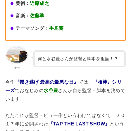
美術：
近藤成之
音楽：
佐藤準
テーマソング：
手嶌葵
何と水谷豊さんが監督と脚本を担当！？
ナガ
今作
『轢き逃げ 最高の最悪な日』
では、
『相棒』シリ
ーズ
でおなじみの
水谷豊
さんが自ら監督・脚本を務めて
います。
ただこれが監督デビュー作というわけではなくて、２０
１７年に公開された
『TAP THE LAST SHOW』
という