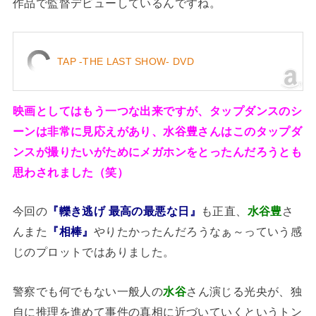
作品で監督デビューしているんですね。
TAP -THE LAST SHOW- DVD
映画としてはもう一つな出来ですが、タップダンスのシ
ーンは非常に見応えがあり、水谷豊さんはこのタップダ
ンスが撮りたいがためにメガホンをとったんだろうとも
思わされました（笑）
今回の
『轢き逃げ 最高の最悪な日』
も正直、
水谷豊
さ
んまた
『相棒』
やりたかったんだろうなぁ～っていう感
じのプロットではありました。
警察でも何でもない一般人の
水谷
さん演じる光央が、独
自に推理を進めて事件の真相に近づいていくというトン