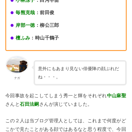
毎熊克哉
：前田俊
岸部一徳
：柳公三郎
檀ふみ
：時山千鶴子
意外にもあまり見ない俳優陣の顔ぶれだ
ね・・・。
ナガ
今回事故を起こしてしまう秀一と輝をそれぞれ
中山麻聖
さんと
石田法嗣
さんが演じていました。
この２人は当ブログ管理人としては、これまで何度がど
こかで見たことがある顔ではあるなと思う程度で、今回