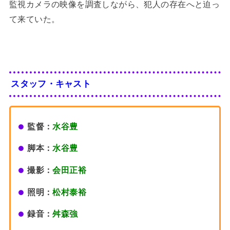
監視カメラの映像を調査しながら、犯人の存在へと迫っ
て来ていた。
スタッフ・キャスト
監督：
水谷豊
脚本：
水谷豊
撮影：
会田正裕
照明：
松村泰裕
録音：
舛森強