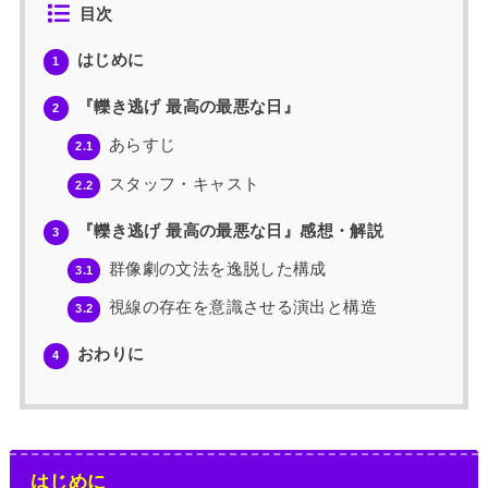
目次
はじめに
1
『轢き逃げ 最高の最悪な日』
2
あらすじ
2.1
スタッフ・キャスト
2.2
『轢き逃げ 最高の最悪な日』感想・解説
3
群像劇の文法を逸脱した構成
3.1
視線の存在を意識させる演出と構造
3.2
おわりに
4
はじめに