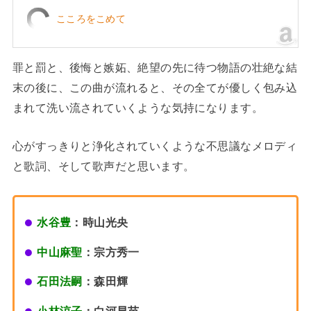
こころをこめて
罪と罰と、後悔と嫉妬、絶望の先に待つ物語の壮絶な結
末の後に、この曲が流れると、その全てが優しく包み込
まれて洗い流されていくような気持になります。
心がすっきりと浄化されていくような不思議なメロディ
と歌詞、そして歌声だと思います。
水谷豊
：時山光央
中山麻聖
：宗方秀一
石田法嗣
：森田輝
小林涼子
：白河早苗