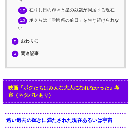
在りし日の輝きと星の残骸が同居する現在
1.2
ボクらは「学園祭の前日」を生き続けられな
1.3
い
おわりに
2
関連記事
3
映画『ボクたちはみんな大人になれなかった』考
察（ネタバレあり）
遠い過去の輝きに満たされた現在あるいは宇宙