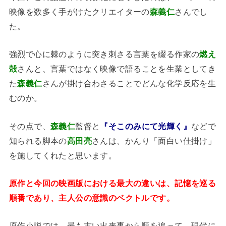
映像を数多く手がけたクリエイターの
森義仁
さんでし
た。
強烈で心に棘のように突き刺さる言葉を綴る作家の
燃え
殻
さんと、言葉ではなく映像で語ることを生業としてき
た
森義仁
さんが掛け合わさることでどんな化学反応を生
むのか。
その点で、
森義仁
監督と
『そこのみにて光輝く』
などで
知られる脚本の
高田亮
さんは、かんり「面白い仕掛け」
を施してくれたと思います。
原作と今回の映画版における最大の違いは、記憶を巡る
順番であり、主人公の意識のベクトルです。
原作小説では、最も古い出来事から順を追って、現代に